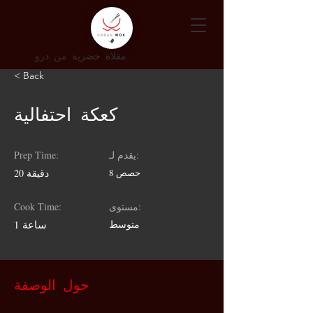
مقلاة حضرية من درو
< Back
كعكة احتفالية
يقدم لـ:
Prep Time:
8 حصص
20 دقيقة
مستوى:
Cook Time:
متوسط
1 ساعة
حول الوصفة